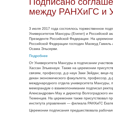
Подписано соглаше
между РАНХиГС и 
3 июля 2017 года состоялось торжественное по
Университетом Мансуры (Египет) и Российской а
Президенте Российской Федерации. На церемонии
Российской Федерации господин Махмуд Гамиль А
Осама Эльсерви.
Подробнее
От Университета Мансуры в подписании участвов
Хассан Элькенауи. Также на церемонии присутст
связям, профессор, д-р наук Заки Зейдан; вице-
декан экономического факультета, профессор, д-
международного отдела университета Мансуры, 
меморандум о взаимопонимании подписал ректор 
Александрович Мау и директор Волгоградского инс
Тюменцев. На церемонии также присутствовал пр
института управления — филиала РАНХиГС Екат
Церемонии подписания предшествовала рабочая 