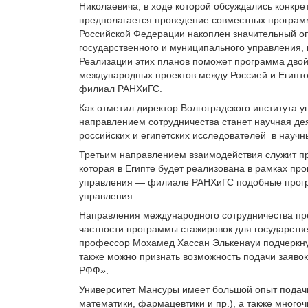
Николаевича, в ходе которой обсуждались конкр
предполагается проведение совместных программ
Российской Федерации накоплен значительный оп
государственного и муниципального управления, 
Реализации этих планов поможет программа дво
международных проектов между Россией и Египто
филиал РАНХиГС.
Как отметил директор Волгоградского института
направлением сотрудничества станет научная де
российских и египетских исследователей в научн
Третьим направлением взаимодействия служит п
которая в Египте будет реализована в рамках пр
управления — филиале РАНХиГС подобные прогр
управления.
Направления международного сотрудничества пр
частности программы стажировок для государств
профессор Мохамед Хассан Элькенауи подчеркну
также можно признать возможность подачи заяво
РФФ».
Университет Мансуры имеет большой опыт подачи 
математики, фармацевтики и пр.), а также много