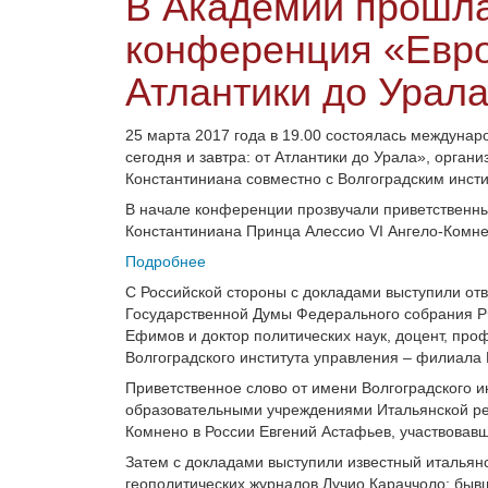
В Академии прошла
конференция «Европ
Атлантики до Урал
25 марта 2017 года в 19.00 состоялась междуна
сегодня и завтра: от Атлантики до Урала», орган
Константиниана совместно с Волгоградским инс
В начале конференции прозвучали приветственны
Константиниана Принца Алессио VI Ангело-Комне
Подробнее
С Российской стороны с докладами выступили от
Государственной Думы Федерального собрания Р
Ефимов и доктор политических наук, доцент, пр
Волгоградского института управления – филиала
Приветственное слово от имени Волгоградского и
образовательными учреждениями Итальянской ре
Комнено в России Евгений Астафьев, участвовавш
Затем с докладами выступили известный итальянс
геополитических журналов Лучио Караччоло; быв