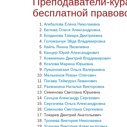
Преподаватели-кур
бесплатной правов
Агибалова Елена Николаевна
Белова Олеся Александровна
Богданова Тамара Дмитриевна
Голоманчук Эйда Владимировна
Кайль Янина Яковлевна
Канцер Юрий Александрович
Кожемякин Дмитрий Владимирович
Козлова Марина Юрьевна
Лукьяновская Ольга Валерьевна
Мельников Роман Олегович
Пагава Теймураз Леванович
Рахманина Наталья Викторовна
Семенова Светлана Юрьевна
Сенцов Александр Сергеевич
Сергачева Ольга Александровна
Симонова Светлана Сергеевна
Токарев Дмитрий Анатольевич
Тронева Виктория Николаевна
Усанова Виктория Александровна