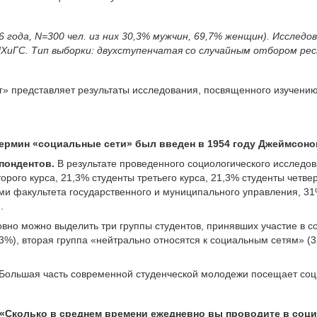
 года, N=300 чел. из них 30,3% мужчин, 69,7% женщин). Исслед
ХиГС. Тип выборки: двухступенчатая со случайным отбором ре
г» представляет результаты исследования, посвященного изучению
ермин «социальные сети» был введен в 1954 году Джеймсоно
пондентов.
В результате проведенного социологического исследо
торого курса, 21,3% студенты третьего курса, 21,3% студенты четве
ми факультета государственного и муниципального управления, 3
.
вно можно выделить три группы студентов, принявших участие в с
3%), вторая группа «нейтрально относятся к социальным сетям» (3
Большая часть современной студенческой молодежи посещает соци
 «Сколько в среднем времени ежедневно вы проводите в соц