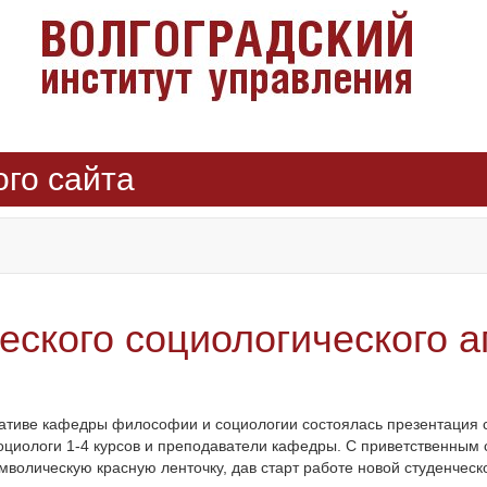
ого сайта
еского социологического а
иативе кафедры философии и социологии состоялась презентация с
оциологи 1-4 курсов и преподаватели кафедры. С приветственным 
мволическую красную ленточку, дав старт работе новой студенческ