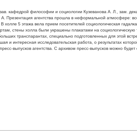
зав. кафедрой философии и социологии Кузеванова А. Л., зам. дек
Л. А. Презентация агентства прошла в неформальной атмосфере: 
. В холле 5 этажа вела прием посетителей социологическая гадалк
ртам, стены холла были украшены плакатами на социологическую 
льших транспарантах, специально подготовленных для этой встре
ьшая и интересная исследовательская работа, о результатах котор
есс-выпусков агентства. С архивом пресс-выпусков можно будет о