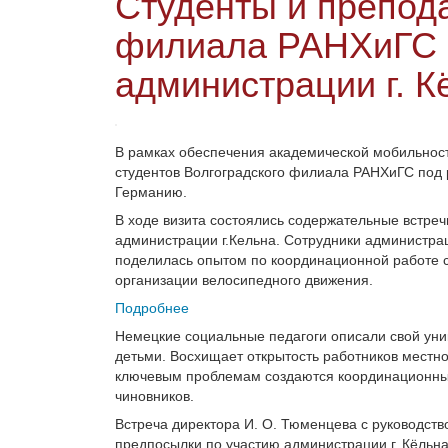
Студенты и препод
филиала РАНХиГС 
администрации г. К
В рамках обеспечения академической мобильност
студентов Волгоградского филиала РАНХиГС под 
Германию.
В ходе визита состоялись содержательные встреч
администрации г.Кельна. Сотрудники администра
поделилась опытом по координационной работе 
организации велосипедного движения.
Подробнее
Немецкие социальные педагоги описали свой уник
детьми. Восхищает открытость работников местн
ключевым проблемам создаются координационные
чиновников.
Встреча директора И. О. Тюменцева с руководств
предпосылки по участию администрации г. Кёльна 