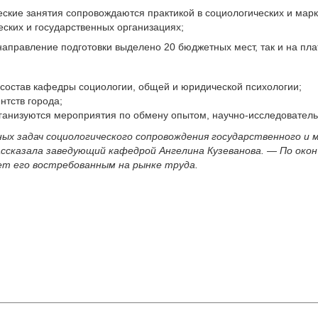
еские занятия сопровождаются практикой в социологических и мар
еских и государственных организациях;
 направление подготовки выделено 20 бюджетных мест, так и на пла
остав кафедры социологии, общей и юридической психологии;
нтств города;
рганизуются мероприятия по обмену опытом, научно-исследовател
ых задач социологического сопровождения государственного и 
ассказала заведующий кафедрой Ангелина Кузеванова. — По око
ет его востребованным на рынке труда.