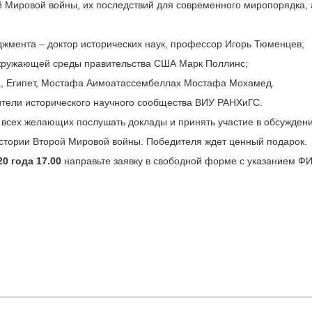
 Мировой войны, их последствий для современного миропорядка, 
джмента – доктор исторических наук, профессор Игорь Тюменцев;
 окружающей среды правительства США Марк Поллинс;
ра, Египет, Мостафа Аимоатассембеллах Мостафа Мохамед.
ители исторического научного сообщества ВИУ РАНХиГС.
 всех желающих послушать доклады и принять участие в обсужден
истории Второй Мировой войны. Победителя ждет ценный подарок.
0 года 17.00
направьте заявку в свободной форме с указанием ФИО 