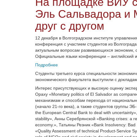
На площадке ВИУ с
Эль Сальвадора и 
друг с другом
12 декабря в Волгоградском институте управле
конференция с участием студентов из Волгоград
актуальным вопросам развивающихся экономик, о
Официальные языки конференции – английский и
Подробнее
Студенты третьего курса специальности экономич
экономического факультета выступили с докладам
Интерес присутствующих и высокую оценку экспе
Ораху «Monetary politics of El Salvador as compa
механизмам и способам перехода от национальн
(начало 21-го века), а также студентов группы ЭБ
the European Central Bank to deal with uncertainty
stability», Анны Серебрянской «Banking crises: a
economy.», Татьяны Резник «Bank Insolvency: Bad
«Quality Assessment of technical Product-Service 
role of NGOs and civil society in development and po