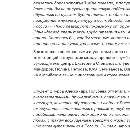
оказалась дорогостоящей. Мне повезло, я полу
даже если бы не получила финансовую поддержку
обучаться на русском будет тяжело, но даже и
погружение в чужую культуру и быт. Иногда, за
России?». Люди реагируют по-разному от друж
Однажды водитель такси грубо ответил нам, в
пошли. Хотелось бы, чтобы местные жители по
интересна ваша культура и язык, поэтому мы з
Знакомство с иностранными студентами стало в
компетенций сотрудников международных служб н
руководитель центра Екатерина Степанова, студ
Майдоров, Полина Петрова, Юля Селиванова, Ви
на английском языке с иностранными студентами
Студент 2 курса Александра Голубева отметила:
очаровательными, дружелюбными, открытыми р
культура, качество образования и люди их Росс
им случается сталкиваться с расизмом, груб
подобными явлениями необходимо что-то делат
людях, с таким восхищением говорят о жизни зд
что останутся именно в России. Считаю, что 