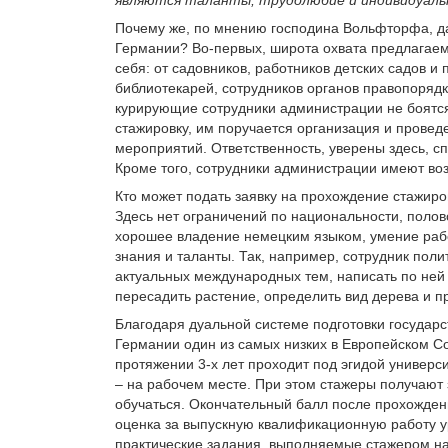
Почему же, по мнению господина Вольфторфа, д
Германии? Во-первых, широта охвата предлагае
себя: от садовников, работников детских садов и
библиотекарей, сотрудников органов правопорядка
курирующие сотрудники администрации не боят
стажировку, им поручается организация и провед
мероприятий. Ответственность, уверены здесь, 
Кроме того, сотрудники администрации имеют в
Кто может подать заявку на прохождение стажир
Здесь нет ограничений по национальности, полов
хорошее владение немецким языком, умение рабо
знания и таланты. Так, например, сотрудник поли
актуальных международных тем, написать по ней 
пересадить растение, определить вид дерева и пр
Благодаря дуальной системе подготовки государ
Германии один из самых низких в Европейском Со
протяжении 3-х лет проходит под эгидой универс
– на рабочем месте. При этом стажеры получают з
обучаться. Окончательный балл после прохожде
оценка за выпускную квалификационную работу ур
практические задания, выполняемые стажером на