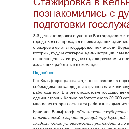
Стажировка в Кельн
познакомились с д
подготовки госслу
3-й день стажировки студентов Волгоградского 
города Кельна проходил в новом здании админист
стажеров в органы государственной власти. Вор
который, будучи стажером администрации, сам п
он полноценный сотрудник отдела развития и ежег
желающих работать в их команде.
Подробнее
Г-н Вольфторф рассказал, что все заявки на пер
собеседования кандидаты в групповом и индиви
работодателя. В итоге к подготовке государстве
администрации Кельна работает около 20
000 со
многие из которых остаются работать в админис
Кристиан Вольфторф: «
Должность государствен
оплачиваемой и гарантирующей трудоустройс
академическая успеваемость претендента не в
являются таланты, трудолюбие и индивидуаль