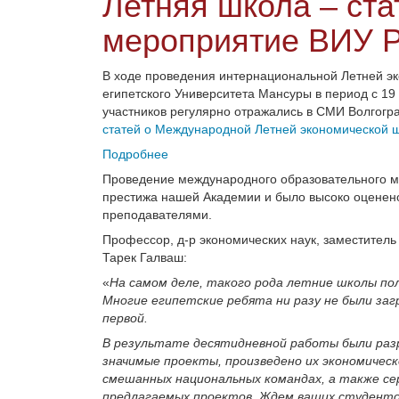
Летняя школа – ст
мероприятие ВИУ 
В ходе проведения интернациональной Летней э
египетского Университета Мансуры в период с 19
участников регулярно отражались в СМИ Волгогра
статей о Международной Летней экономической
Подробнее
Проведение международного образовательного ме
престижа нашей Академии и было высоко оценено
преподавателями.
Профессор, д-р экономических наук, заместител
Тарек Галваш:
«
На самом деле, такого рода летние школы пол
Многие египетские ребята ни разу не были загр
первой.
В результате десятидневной работы были раз
значимые проекты, произведено их экономическ
смешанных национальных командах, а также с
предлагаемых проектов. Ждем ваших студентов